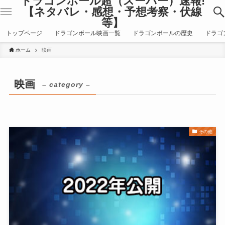
ドラゴンボール超（スーパー）速報!
【ネタバレ・感想・予想考察・伏線
等】
トップページ
ドラゴンボール映画一覧
ドラゴンボールの歴史
ドラゴ
ホーム
映画
映画
– category –
その他