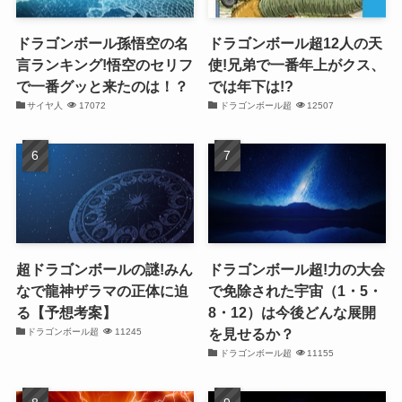
ドラゴンボール孫悟空の名
ドラゴンボール超12人の天
言ランキング!悟空のセリフ
使!兄弟で一番年上がクス、
で一番グッと来たのは！？
では年下は!?
サイヤ人
17072
ドラゴンボール超
12507
超ドラゴンボールの謎!みん
ドラゴンボール超!力の大会
なで龍神ザラマの正体に迫
で免除された宇宙（1・5・
る【予想考案】
8・12）は今後どんな展開
を見せるか？
ドラゴンボール超
11245
ドラゴンボール超
11155