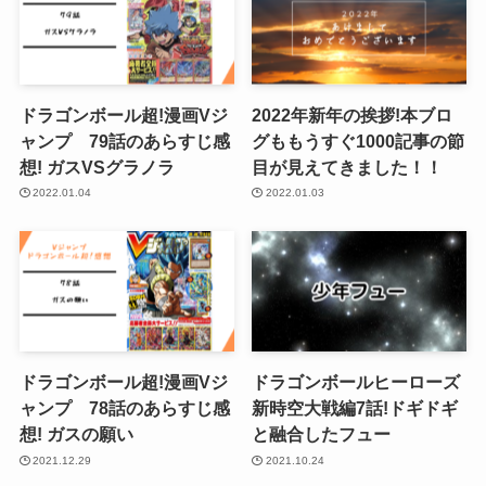
ドラゴンボール超!漫画Vジ
2022年新年の挨拶!本ブロ
ャンプ 79話のあらすじ感
グももうすぐ1000記事の節
想! ガスVSグラノラ
目が見えてきました！！
2022.01.04
2022.01.03
ドラゴンボール超!漫画Vジ
ドラゴンボールヒーローズ
ャンプ 78話のあらすじ感
新時空大戦編7話!ドギドギ
想! ガスの願い
と融合したフュー
2021.12.29
2021.10.24