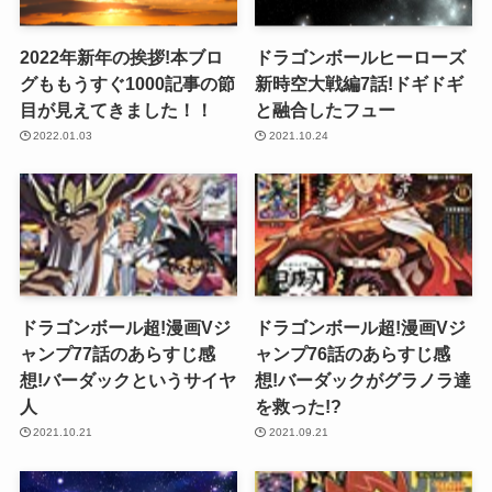
2022年新年の挨拶!本ブロ
ドラゴンボールヒーローズ
グももうすぐ1000記事の節
新時空大戦編7話!ドギドギ
目が見えてきました！！
と融合したフュー
2022.01.03
2021.10.24
ドラゴンボール超!漫画Vジ
ドラゴンボール超!漫画Vジ
ャンプ77話のあらすじ感
ャンプ76話のあらすじ感
想!バーダックというサイヤ
想!バーダックがグラノラ達
人
を救った!?
2021.10.21
2021.09.21