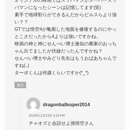
パマンになったシーンは記憶してます(笑)
素手で地球割りができるんだからビルスらより強
い？？
GTでは悟空4が亀裂した地面を修復するのにやっ
とこさだったから4よりは強いですかね。
映画の神と神にせんべい博士激似の農家のおっち
ゃん出てましたが伏線だったんですかね？
せんべい博士やみどり先生はもうおばあちゃんで
すね(..)
ターボくんは何歳くらいですか(*_*)
返信
dragonballsuper2014
2016年11月23日 9:19 PM
チャオズと会話せよ孫悟空さん