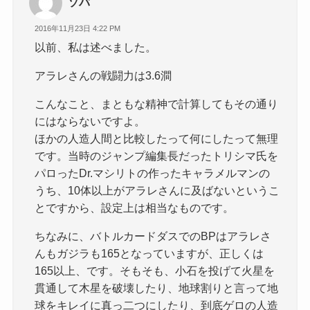
ソバ
2016年11月23日 4:22 PM
以前、私は述べました。
アラレさんの戦闘力は3.6澗
こんなこと、まともな精神で計算してもその通り
にはならないですよ。
ほかの人造人間と比較したって何にしたって無理
です。当時のジャンプ編集長だったトリシマ氏を
パロったDr.マシリトの作ったキャラメルマンの
うち、10体以上がアラレさんに及ばないというこ
とですから、設定上は相当なものです。
ちなみに、バトルカードダスでのBPはアラレさ
んもガジラも165となっていますが、正しくは
165以上、です。そもそも、小石を投げて火星を
貫通して木星を破壊したり、地球割りと言って地
球をキレイに真っ二つにしたり、到底ゲロの人造