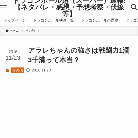
ドラゴンボール超（スーパー）速報!
【ネタバレ・感想・予想考察・伏線
等】
トップページ
ドラゴンボール映画一覧
ドラゴンボールの歴史
ドラゴ
ホーム
その他
アラレちゃんの強さは戦闘力1澗
2016
11/23
3千溝って本当？
2016.11.23
その他