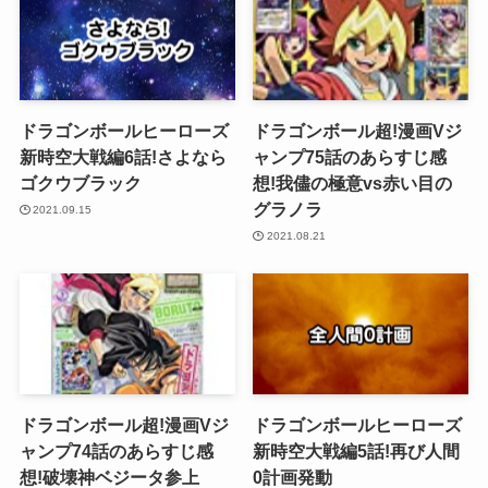
ドラゴンボールヒーローズ
ドラゴンボール超!漫画Vジ
新時空大戦編6話!さよなら
ャンプ75話のあらすじ感
ゴクウブラック
想!我儘の極意vs赤い目の
グラノラ
2021.09.15
2021.08.21
ドラゴンボール超!漫画Vジ
ドラゴンボールヒーローズ
ャンプ74話のあらすじ感
新時空大戦編5話!再び人間
想!破壊神ベジータ参上
0計画発動