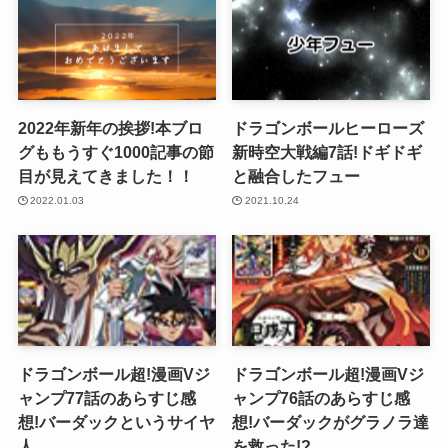
2022年新年の挨拶!本ブロ
ドラゴンボールヒーローズ
グももうすぐ1000記事の節
新時空大戦編7話!ドギドギ
目が見えてきました！！
と融合したフュー
2022.01.03
2021.10.24
ドラゴンボール超!漫画Vジ
ドラゴンボール超!漫画Vジ
ャンプ77話のあらすじ感
ャンプ76話のあらすじ感
想!バーダックというサイヤ
想!バーダックがグラノラ達
人
を救った!?