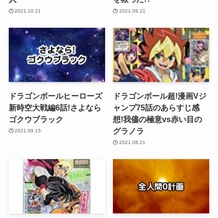
2021.10.21
2021.09.21
ドラゴンボールヒーローズ
ドラゴンボール超!漫画Vジ
新時空大戦編6話!さよなら
ャンプ75話のあらすじ感
ゴクウブラック
想!我儘の極意vs赤い目の
グラノラ
2021.09.15
2021.08.21