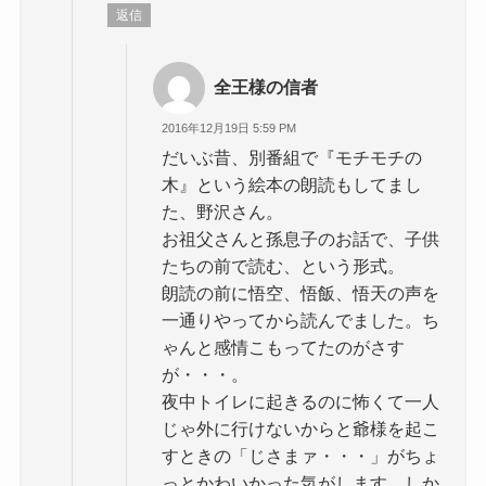
返信
全王様の信者
2016年12月19日 5:59 PM
だいぶ昔、別番組で『モチモチの
木』という絵本の朗読もしてまし
た、野沢さん。
お祖父さんと孫息子のお話で、子供
たちの前で読む、という形式。
朗読の前に悟空、悟飯、悟天の声を
一通りやってから読んでました。ち
ゃんと感情こもってたのがさす
が・・・。
夜中トイレに起きるのに怖くて一人
じゃ外に行けないからと爺様を起こ
すときの「じさまァ・・・」がちょ
っとかわいかった気がします。しか