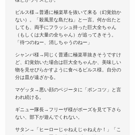
ビルス様→普通に極楽草を抜いて来る（幻覚効か
ない）。「殺風景な島だね」と一言。何か出たと
しても、両手にフラッシュ持った巨大全ちゃん
（もしくは大量の全ちゃん）が追ってきそう。
「待つのねー、消しちゃうのねー」
シャンパ様→同じく普通に極楽草抜きそうですけ
ど、幻覚効いた場合は巨大全ちゃんか、美味しい
物を見せびらかすように食べるビルス様。自分の
分は皿が遠ざかる。
マゲッタ→悪い顔のベジータに「ポンコツ」と言
われ続ける。
ギニュー隊長→フリーザ様がポーズを見て下さら
ない、部下が遊んでくれない。
サタン→「ヒーローじゃねえじゃねえか！」「こ