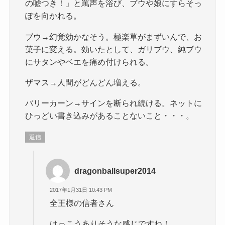
の嘘つき！」と罵声を浴び、ブウや娘にすらそっ
ぽを向かれる。
ブウ→幻覚効かなそう。極楽草がまずいんで、お
菓子に変える。効いたとして、ガリブウ、純ブウ
にサタンやベエを痛め付けられる。
ザマス→人間がどんどん増える。
バリーカーン→サインを断られ続ける。ネットに
ひっどい書き込みがあることないこと・・・。
返信
dragonballsuper2014
2017年1月31日 10:43 PM
全王様の信者さん
けっこうありそうな感じですね！