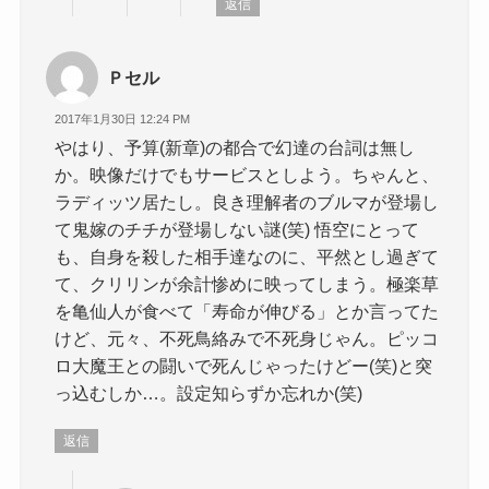
返信
Ｐセル
2017年1月30日 12:24 PM
やはり、予算(新章)の都合で幻達の台詞は無し
か。映像だけでもサービスとしよう。ちゃんと、
ラディッツ居たし。良き理解者のブルマが登場し
て鬼嫁のチチが登場しない謎(笑) 悟空にとって
も、自身を殺した相手達なのに、平然とし過ぎて
て、クリリンが余計惨めに映ってしまう。極楽草
を亀仙人が食べて「寿命が伸びる」とか言ってた
けど、元々、不死鳥絡みで不死身じゃん。ピッコ
ロ大魔王との闘いで死んじゃったけどー(笑)と突
っ込むしか…。設定知らずか忘れか(笑)
返信