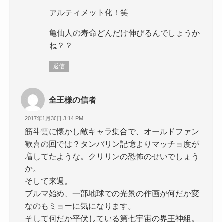
アルティメット化！笑
亀仙人の寿命どんだけ伸びるんでしょうか
ね？？
返信
全王様の信者
2017年1月30日 3:14 PM
筋斗雲に懐かし敵キャラ集合で、オールドファン
歓喜の回では？タンバリン記憶よりマッチョ度が
増してたような。クリリンの恐怖のせいでしょう
か。
そして来週。
ブルマ始め、一部地球での光景の作画が何だか変
なのもミョーに気になります。
そして何だか平伏している第七宇宙の界王神組。