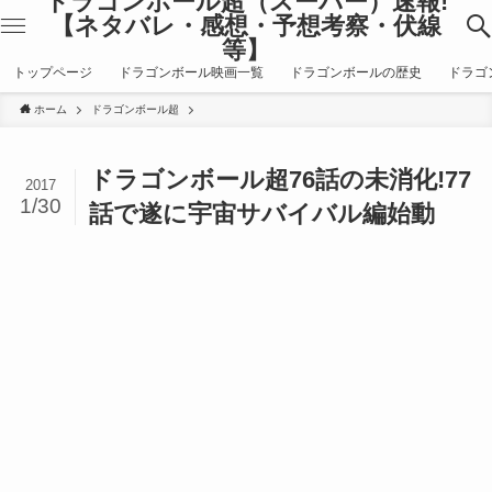
ドラゴンボール超（スーパー）速報!
【ネタバレ・感想・予想考察・伏線
等】
トップページ
ドラゴンボール映画一覧
ドラゴンボールの歴史
ドラゴ
ホーム
ドラゴンボール超
ドラゴンボール超76話の未消化!77
2017
1/30
話で遂に宇宙サバイバル編始動