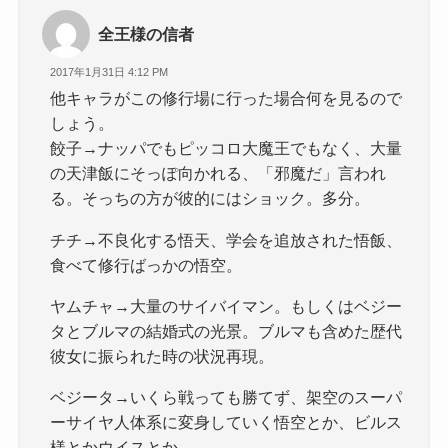
全王様の信者
2017年1月31日 4:12 PM
他キャラがこの修行場に行った場合何を見るので
しょう。
餃子→ナッパでもピッコロ大魔王でもなく、大量
の天津飯にそっぽ向かれる、「邪魔だ」言われ
る。そっちの方が彼的にはショック。多分。
チチ→不良化する悟天、学会を追放された悟飯、
食べて修行ばっかの悟空。
ヤムチャ→大量のサイバイマン。もしくはベジー
タとブルマの結婚式の光景。ブルマも含めた歴代
彼女に振られた時の状況再現。
ベジータ→いくら戦っても勝てず、架空のスーパ
ーサイヤ人体系に変身していく悟空とか、ビルス
様とかウイスとか。