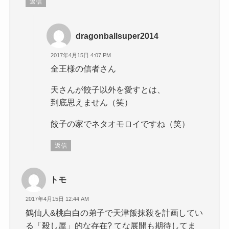
返信
dragonballsuper2014
2017年4月15日 4:07 PM
全王様の信者さん
天さんが餃子以外を愛すとは、
到底思えません（笑）
餃子の家でネタオモロイですね（笑）
返信
トモ
2017年4月15日 12:44 AM
鶴仙人&桃白白の弟子で天津飯抹殺を計画してい
る「殺し屋」的な存在? てな展開も期待してま