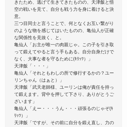
きたため、逃げて生きてきたものの、天津飯と悟
空の戦いを見て、自分も戦う力を身に着けると決
意。
三つ目同士と言うことで、何となくお互い繋がり
のような物を感じてはいたものの、亀仙人が正確
な関係性を見抜く、と。
亀仙人「お主が唯一の肉親じゃ。この子を引き取
って鍛えてやると言う手もある。自分自身だけで
なく、大事な者を守るために(ｷﾘｯﾂ）」
天津飯「・・・」
亀仙人「それともわしの所で修行するかの？ユー
リンちゃん（はぁと）」
天津飯「武天老師様、ユーリンは俺が責任を持っ
て鍛えます。背中を押して下さり、ありがとうご
ざいます」
亀仙人「えー・・・うん・・・頑張るのじゃぞ(ｷ
ﾘｯﾂ）」
天津飯「ですが、その前に自分を鍛え直し、力の