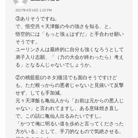
2017年4月14日 1:23 PM
③ありそうですね。
で、悟空共々天津飯の今の強さを知る、と。
悟空的には「もっと強ぇはずだ」と手合わせ願い
そうです。
ユーリンさんは最終的に自分も強くなろうとして
弟子入り志願、「（力の大会が終わったら）考え
る」となるんじゃないでしょうか。
②の桃藍藍(のネタ)復活でも面白そうですけど
も。ただ根っからの悪者じゃないと見抜いて反撃
せず、しても手加減。
元々天津飯も亀仙人から「お前は元からの悪人じ
ゃない」と言われてますし、ある意味焼き直し
で。この話に亀仙人出るみたいですし。
「かつて俺に明るい道を歩めと言ってくださった
方がいる」として、手刀的なもので気絶させる。