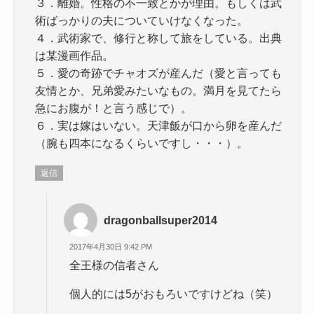
３．離婚。性格の不一致とかが理由。もしくは武
術ばっかりの夫についていけなくなった。
４．武術家で、修行と称して旅をしている。出典
は某漫画作品。
５．愛の奇跡でチャオズが産んだ（愛と言っても
友情とか、兄弟愛みたいなもの。満月を見てたら
急にお腹が！と言う感じで）。
６．実は嫁はいない。天津飯が口から卵を産んだ
（腕も四本になるくらいですし・・・）。
返信
dragonballsuper2014
2017年4月30日 9:42 PM
全王様の信者さん
個人的には5がおもろいですけどね（笑）