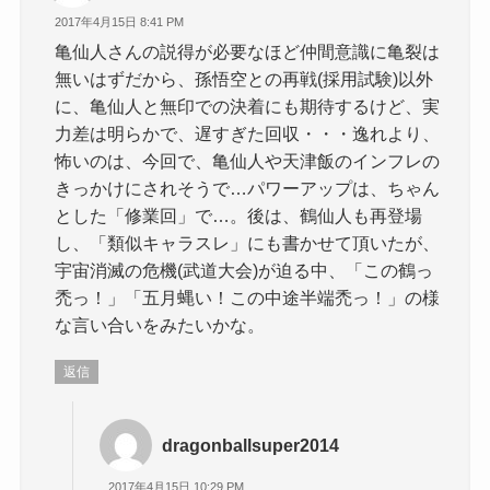
2017年4月15日 8:41 PM
亀仙人さんの説得が必要なほど仲間意識に亀裂は
無いはずだから、孫悟空との再戦(採用試験)以外
に、亀仙人と無印での決着にも期待するけど、実
力差は明らかで、遅すぎた回収・・・逸れより、
怖いのは、今回で、亀仙人や天津飯のインフレの
きっかけにされそうで…パワーアップは、ちゃん
とした「修業回」で…。後は、鶴仙人も再登場
し、「類似キャラスレ」にも書かせて頂いたが、
宇宙消滅の危機(武道大会)が迫る中、「この鶴っ
禿っ！」「五月蝿い！この中途半端禿っ！」の様
な言い合いをみたいかな。
返信
dragonballsuper2014
2017年4月15日 10:29 PM