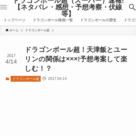
ドラゴンボール超（スーパー）速報!
【ネタバレ・感想・予想考察・伏線
等】
トップページ
ドラゴンボール映画一覧
ドラゴンボールの歴史
ドラゴ
ホーム
ドラゴンボール超
ドラゴンボール超！天津飯とユー
2017
リンの関係は×××!予想考案して楽
4/14
しむ！？
2017.04.14
ドラゴンボール超