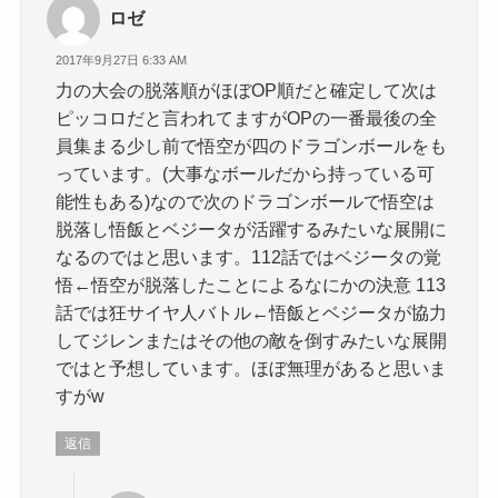
ロゼ
2017年9月27日 6:33 AM
力の大会の脱落順がほぼOP順だと確定して次は
ピッコロだと言われてますがOPの一番最後の全
員集まる少し前で悟空が四のドラゴンボールをも
っています。(大事なボールだから持っている可
能性もある)なので次のドラゴンボールで悟空は
脱落し悟飯とベジータが活躍するみたいな展開に
なるのではと思います。112話ではベジータの覚
悟←悟空が脱落したことによるなにかの決意 113
話では狂サイヤ人バトル←悟飯とベジータが協力
してジレンまたはその他の敵を倒すみたいな展開
ではと予想しています。ほぼ無理があると思いま
すがw
返信