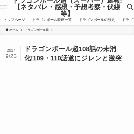
ドラゴンボール超（スーパー）速報!
【ネタバレ・感想・予想考察・伏線
等】
トップページ
ドラゴンボール映画一覧
ドラゴンボールの歴史
ドラゴ
ホーム
ドラゴンボール超
ドラゴンボール超108話の未消
2017
9/25
化!109・110話遂にジレンと激突