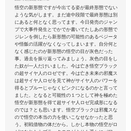
悟空の新形態ですが今出てる姿が最終形態でない
ような気がします。まだ途中段階で最終形態は別
にあると何となく思ってます。今日発売のジャン
プで大事件発生とでかでか書いてたしあの形態で
ジレンを倒したら新形態の可能性のあるベジータ
や悟飯の活躍がなくなってしまいます。自分何と
なく感じたのが新形態の悟空の目が灰色だった
事。過去を振り返ってみましょう。灰色の目をし
た奴が一人だけいました。今は亡き悟空ブラック
の超サイヤ人のロゼです。今は亡き未来の邪魔ス
は超サイヤ人ロゼを見て神がサイヤ人のパワーを
得るとブルーじゃなくピンクになるのかと言って
ました。となると可能性の１つとして神を極めた
悟空が新形態を得て超サイヤ人ロゼ完成形になる
のでは？とも思います。悟空ブラックは邪魔スな
ので悟空の本当の力を使いこなせなかったと思
う。初戦借物の体だから。しかし本物の悟空がロ