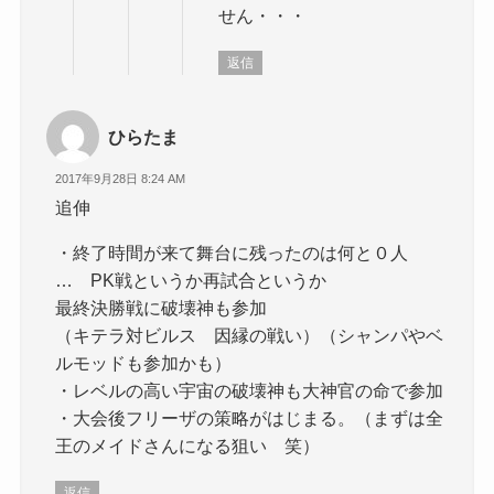
せん・・・
返信
ひらたま
2017年9月28日 8:24 AM
追伸
・終了時間が来て舞台に残ったのは何と０人
… PK戦というか再試合というか
最終決勝戦に破壊神も参加
（キテラ対ビルス 因縁の戦い）（シャンパやベ
ルモッドも参加かも）
・レベルの高い宇宙の破壊神も大神官の命で参加
・大会後フリーザの策略がはじまる。（まずは全
王のメイドさんになる狙い 笑）
返信