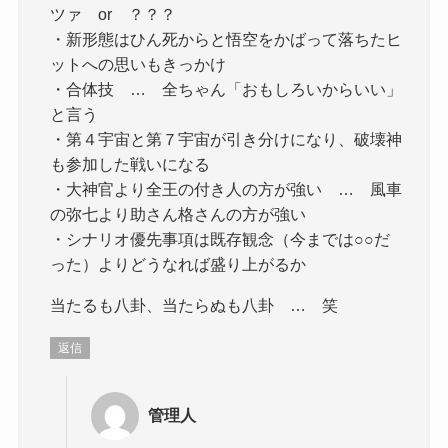
ツァ or ？？？
・新形態はひん死からと悟空をかばって落ちたヒ
ットへの思いもきっかけ
・合体技 … 全ちゃん「おもしろいからいい」
と言う
・第４宇宙と第７宇宙が引き分けになり、破壊神
も参加した戦いになる
・大神官より全王の付き人の方が強い … 風車
の弥七より助さん格さんの方が強い
・シナリオ優先事項は既存観念（今までは○○だ
った）よりどうなれば盛り上がるか
当たるも八卦、当たらぬも八卦 … 笑
返信
管理人