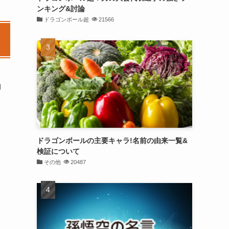
ンキング&討論
ドラゴンボール超
21566
約
ドラゴンボールの主要キャラ!名前の由来一覧&
検証について
その他
20487