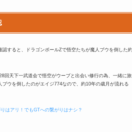
認
確認すると、ドラゴンボールZで悟空たちが魔人ブウを倒した
第28回天下一武道会で悟空がウーブと出会い修行の為、一緒に旅
ブウを倒したのがエイジ774なので、約10年の歳月が流れる
りはアリ！でもGTへの繋がりはナシ？