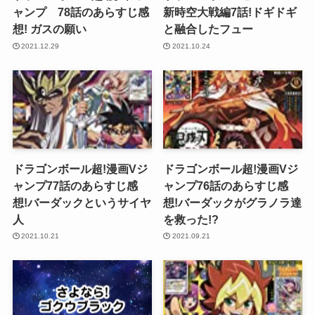
ャンプ 78話のあらすじ感
新時空大戦編7話!ドギドギ
想! ガスの願い
と融合したフュー
2021.12.29
2021.10.24
ドラゴンボール超!漫画Vジ
ドラゴンボール超!漫画Vジ
ャンプ77話のあらすじ感
ャンプ76話のあらすじ感
想!バーダックというサイヤ
想!バーダックがグラノラ達
人
を救った!?
2021.10.21
2021.09.21