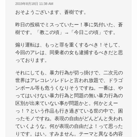
2019年8月18日 11:38 AM
おそようございます、蒼樹です。
昨日の投稿でミスっていたー！事に気付いた、蒼
樹です。「教この頃」→「今日この頃」です。
煽り運転は、もっと罪を重くするべき！そして、
今回のアレは、同乗者の女も逮捕するべきだと思
っております。
それにしても、暴力行為が切っ掛けで、二次元の
世界はアレコレソレドレと言われ放題で、ドラゴ
ンボール等も危うくなりそうですね。一番は、や
ってはいけない暴力行為と問題の無い暴力行為の
区別が出来ていない事が問題かと。何かとえー
っ！？という作品も行き過ぎている世の中で、困
ったモノですね。表現の自由がどんどんと失われ
ていくような。何が表現の自由だよ！って思った
りです。はい。すみません。テーマと異なる内容