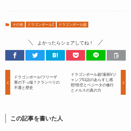
その他
ドラゴンボールZ
ドラゴンボール超
よかったらシェアしてね！
ドラゴンボール超!漫画Vジ
ドラゴンボール!フリーザ
ャンプ51話のあらすじ感
軍の下っ端？クランベリの
想!悟空とベジータの修行
不運と歴史
とメルスの真の力
この記事を書いた人