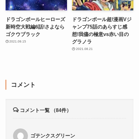
ドラゴンボールヒーローズ
ドラゴンボール超!漫画Vジ
新時空大戦編6話!さよなら
ャンプ75話のあらすじ感
ゴクウブラック
想!我儘の極意vs赤い目の
グラノラ
2021.09.15
2021.08.21
コメント
コメント一覧
（84件）
ゴテンクスグリーン