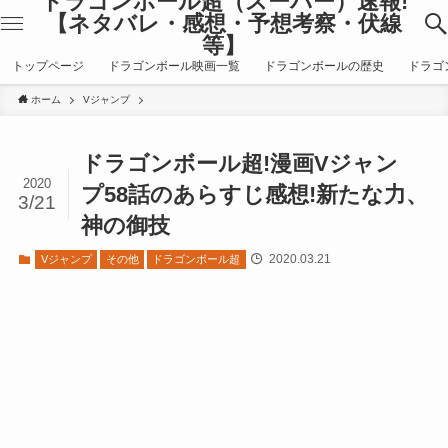
ドラゴンボール超（スーパー）速報!
【ネタバレ・感想・予想考察・伏線
等】
トップページ
ドラゴンボール映画一覧
ドラゴンボールの歴史
ドラゴ
ホーム
Vジャンプ
ドラゴンボール超!漫画Vジャン
2020
プ58話のあらすじ感想!新たな力、
3/21
神の御技
2020.03.21
Vジャンプ
その他
ドラゴンボール超