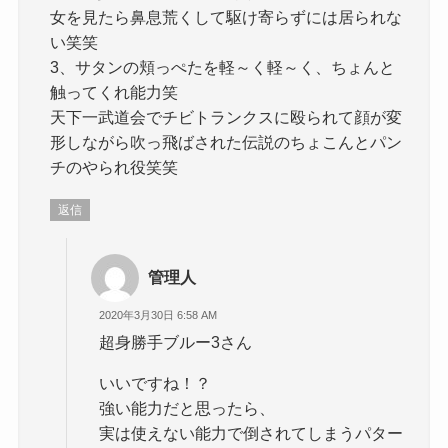
女を見たら鼻息荒くして駆け寄らずには居られな
い笑笑
3、サタンの頬っぺたを軽～く軽～く、ちょんと
触ってくれ能力笑
天下一武道会でチビトランクスに殴られて顔が変
形しながら吹っ飛ばされた伝説のちょこんとパン
チのやられ役笑笑
返信
管理人
2020年3月30日 6:58 AM
超身勝手ブルー3さん
いいですね！？
強い能力だと思ったら、
実は使えない能力で倒されてしまうパター