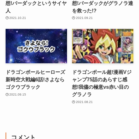
想!バーダックというサイヤ
想!バーダックがグラノラ達
人
を救った!?
2021.10.21
2021.09.21
ドラゴンボールヒーローズ
ドラゴンボール超!漫画Vジ
新時空大戦編6話!さよなら
ャンプ75話のあらすじ感
ゴクウブラック
想!我儘の極意vs赤い目の
グラノラ
2021.09.15
2021.08.21
コメント