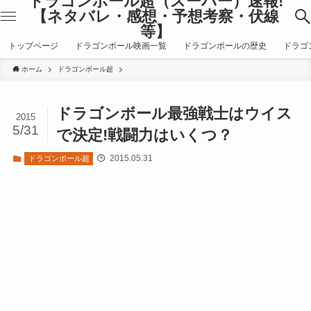
ドラゴンボール超（スーパー）速報!
【ネタバレ・感想・予想考察・伏線
等】
トップページ
ドラゴンボール映画一覧
ドラゴンボールの歴史
ドラゴ
ホーム
ドラゴンボール超
ドラゴンボール最強戦士はウイス
2015
5/31
で決定!戦闘力はいくつ？
2015.05.31
ドラゴンボール超