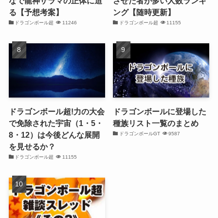
なで龍神ザラマの正体に迫
させた者が多い人数ランキ
る【予想考案】
ング【随時更新】
ドラゴンボール超
11246
ドラゴンボール超
11155
ドラゴンボール超!力の大会
ドラゴンボールに登場した
で免除された宇宙（1・5・
種族リスト一覧のまとめ
8・12）は今後どんな展開
ドラゴンボールGT
9587
を見せるか？
ドラゴンボール超
11155