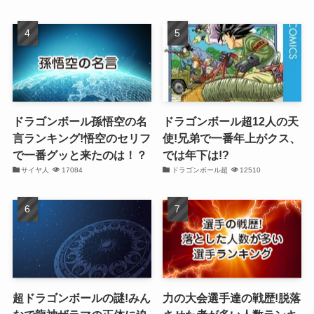
ドラゴンボール孫悟空の名
ドラゴンボール超12人の天
言ランキング!悟空のセリフ
使!兄弟で一番年上がクス、
で一番グッと来たのは！？
では年下は!?
サイヤ人
17084
ドラゴンボール超
12510
超ドラゴンボールの謎!みん
力の大会選手達の戦歴!脱落