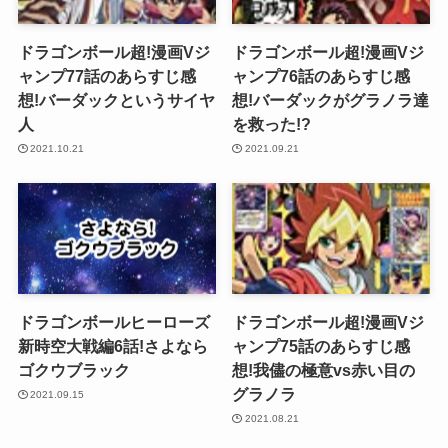
ドラゴンボール超!漫画Vジ
ドラゴンボール超!漫画Vジ
ャンプ77話のあらすじ感
ャンプ76話のあらすじ感
想!バーダックというサイヤ
想!バーダックがグラノラ達
人
を救った!?
2021.10.21
2021.09.21
ドラゴンボールヒーローズ
ドラゴンボール超!漫画Vジ
新時空大戦編6話!さよなら
ャンプ75話のあらすじ感
ゴクウブラック
想!我儘の極意vs赤い目の
グラノラ
2021.09.15
2021.08.21