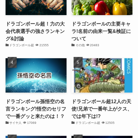
ドラゴンボール超！力の大
ドラゴンボールの主要キャ
会代表選手の強さランキン
ラ!名前の由来一覧&検証に
グ&討論
ついて
ドラゴンボール超
21555
その他
20483
ドラゴンボール孫悟空の名
ドラゴンボール超12人の天
言ランキング!悟空のセリフ
使!兄弟で一番年上がクス、
で一番グッと来たのは！？
では年下は!?
サイヤ人
17069
ドラゴンボール超
12505