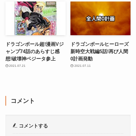
ドラゴンボール超!漫画Vジ
ドラゴンボールヒーローズ
ャンプ74話のあらすじ感
新時空大戦編5話!再び人間
想!破壊神ベジータ参上
0計画発動
2021.07.21
2021.07.11
コメント
コメントする