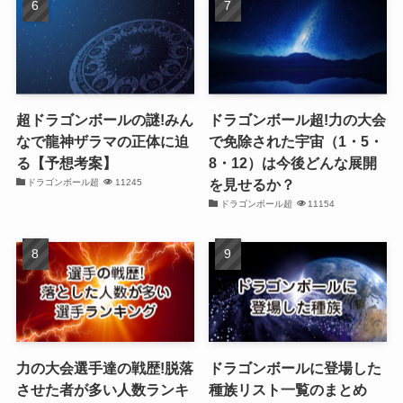
超ドラゴンボールの謎!みん
ドラゴンボール超!力の大会
なで龍神ザラマの正体に迫
で免除された宇宙（1・5・
る【予想考案】
8・12）は今後どんな展開
を見せるか？
ドラゴンボール超
11245
ドラゴンボール超
11154
力の大会選手達の戦歴!脱落
ドラゴンボールに登場した
させた者が多い人数ランキ
種族リスト一覧のまとめ