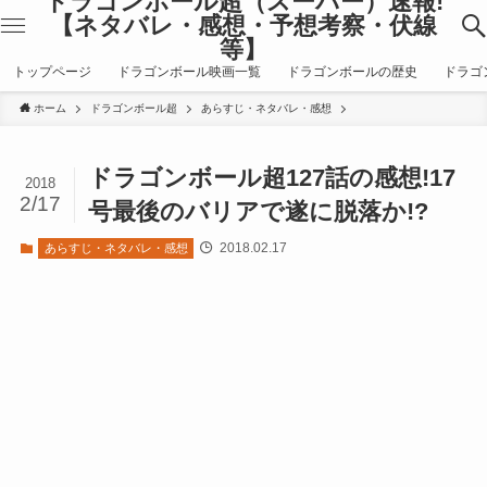
ドラゴンボール超（スーパー）速報!
【ネタバレ・感想・予想考察・伏線
等】
トップページ
ドラゴンボール映画一覧
ドラゴンボールの歴史
ドラゴ
ホーム
ドラゴンボール超
あらすじ・ネタバレ・感想
ドラゴンボール超127話の感想!17
2018
2/17
号最後のバリアで遂に脱落か!?
2018.02.17
あらすじ・ネタバレ・感想