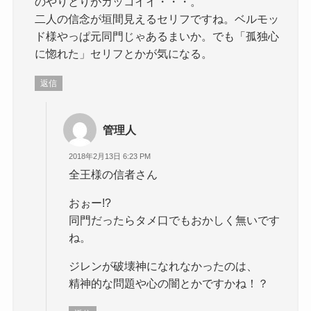
のやりとりがカッコイイ・・・。
二人の信念が垣間見えるセリフですね。ベルモッ
ド様やっぱ元同門じゃあるまいか。でも「孤独心
に惚れた」セリフとかが気になる。
返信
管理人
2018年2月13日 6:23 PM
全王様の信者さん
おぉー!?
同門だったらタメ口でもおかしく無いです
ね。
ジレンが破壊神になれなかったのは、
精神的な問題や心の闇とかですかね！？