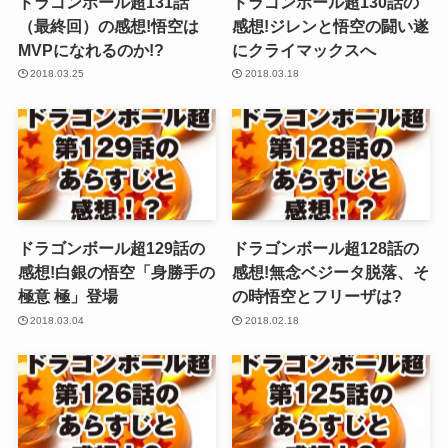
ドラゴンボール超131話
ドラゴンボール超130話の
（最終回）の感想!悟空は
感想!ジレンと悟空の闘い遂
MVPになれるのか!?
にクライマックスへ
2018.03.25
2018.03.18
ドラゴンボール超129話の
ドラゴンボール超128話の
感想!白銀の悟空「身勝手の
感想!無念ベジータ脱落、そ
極意 極」登場
の時悟空とフリーザは?
2018.03.04
2018.02.18