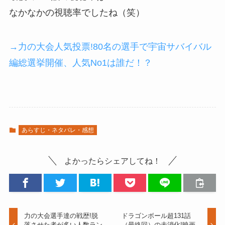
なかなかの視聴率でしたね（笑）
→力の大会人気投票!80名の選手で宇宙サバイバル
編総選挙開催、人気No1は誰だ！？
あらすじ・ネタバレ・感想
よかったらシェアしてね！
力の大会選手達の戦歴!脱
ドラゴンボール超131話
落させた者が多い人数ラン
（最終回）の未消化!映画