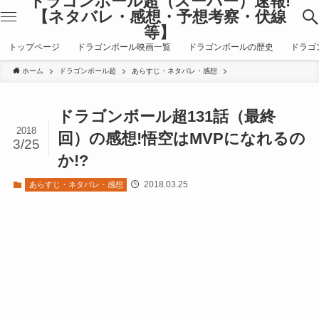
ドラゴンボール超（スーパー）速報!
【ネタバレ・感想・予想考察・伏線
等】
トップページ
ドラゴンボール映画一覧
ドラゴンボールの歴史
ドラゴ
ホーム
ドラゴンボール超
あらすじ・ネタバレ・感想
ドラゴンボール超131話（最終
2018
回）の感想!悟空はMVPになれるの
3/25
か!?
2018.03.25
あらすじ・ネタバレ・感想