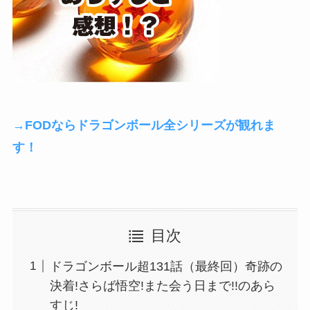
→FODならドラゴンボール全シリーズが観れま
す！
目次
ドラゴンボール超131話（最終回）奇跡の
決着!さらば悟空!また会う日まで!!のあら
すじ!