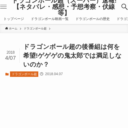
ドラゴンボール超（スーパー）速報!
【ネタバレ・感想・予想考察・伏線
等】
トップページ
ドラゴンボール映画一覧
ドラゴンボールの歴史
ドラゴ
ホーム
ドラゴンボール超
ドラゴンボール超の後番組は何を
2018
希望!ゲゲゲの鬼太郎では満足しな
4/07
いのか？
2018.04.07
ドラゴンボール超