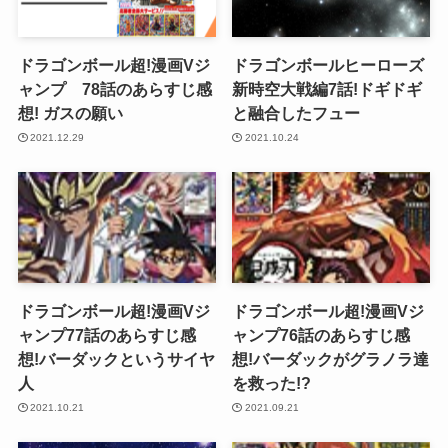
ドラゴンボール超!漫画Vジ
ドラゴンボールヒーローズ
ャンプ 78話のあらすじ感
新時空大戦編7話!ドギドギ
想! ガスの願い
と融合したフュー
2021.12.29
2021.10.24
ドラゴンボール超!漫画Vジ
ドラゴンボール超!漫画Vジ
ャンプ77話のあらすじ感
ャンプ76話のあらすじ感
想!バーダックというサイヤ
想!バーダックがグラノラ達
人
を救った!?
2021.10.21
2021.09.21