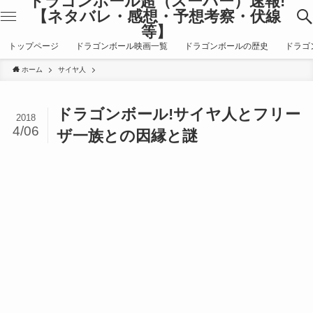
ドラゴンボール超（スーパー）速報!
【ネタバレ・感想・予想考察・伏線
等】
トップページ
ドラゴンボール映画一覧
ドラゴンボールの歴史
ドラゴ
ホーム
サイヤ人
ドラゴンボール!サイヤ人とフリー
2018
4/06
ザ一族との因縁と謎