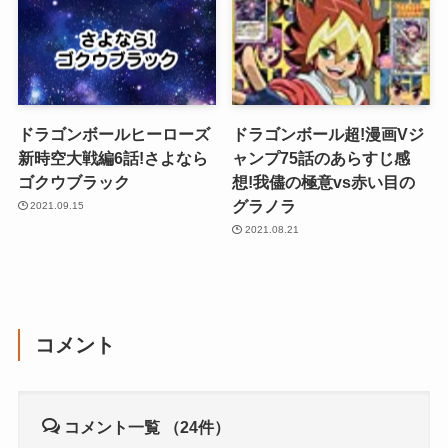
ドラゴンボールヒーローズ
ドラゴンボール超!漫画Vジ
新時空大戦編6話!さよなら
ャンプ75話のあらすじ感
ゴクウブラック
想!我儘の極意vs赤い目の
グラノラ
2021.09.15
2021.08.21
コメント
コメント一覧
（24件）