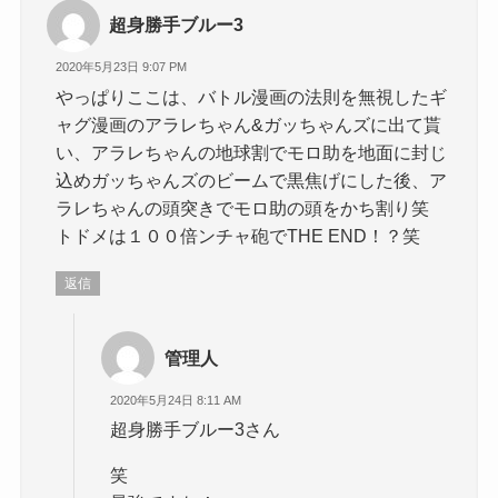
超身勝手ブルー3
2020年5月23日 9:07 PM
やっぱりここは、バトル漫画の法則を無視したギ
ャグ漫画のアラレちゃん&ガッちゃんズに出て貰
い、アラレちゃんの地球割でモロ助を地面に封じ
込めガッちゃんズのビームで黒焦げにした後、ア
ラレちゃんの頭突きでモロ助の頭をかち割り笑
トドメは１００倍ンチャ砲でTHE END！？笑
返信
管理人
2020年5月24日 8:11 AM
超身勝手ブルー3さん
笑