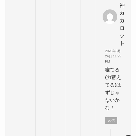
神
カ
カ
ロ
ッ
ト
2020年5月
24日 11:25
PM
寝てる
(力蓄え
てる)は
ずじゃ
ないか
な！
返信