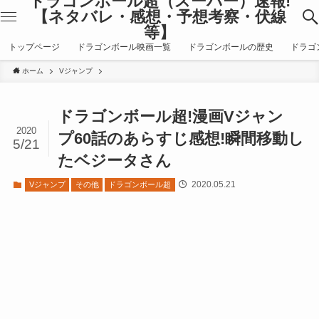
ドラゴンボール超（スーパー）速報!
【ネタバレ・感想・予想考察・伏線
等】
トップページ
ドラゴンボール映画一覧
ドラゴンボールの歴史
ドラゴ
ホーム
Vジャンプ
ドラゴンボール超!漫画Vジャン
2020
プ60話のあらすじ感想!瞬間移動し
5/21
たベジータさん
2020.05.21
Vジャンプ
その他
ドラゴンボール超