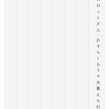
ロ
ッ
ト
さ
ん
お
そ
ら
く
も
う
十
分
蓄
え
ら
れ