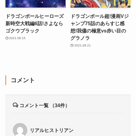
ドラゴンボールヒーローズ
ドラゴンボール超!漫画Vジ
新時空大戦編6話!さよなら
ャンプ75話のあらすじ感
ゴクウブラック
想!我儘の極意vs赤い目の
グラノラ
2021.09.15
2021.08.21
コメント
コメント一覧
（34件）
リアルヒストリアン