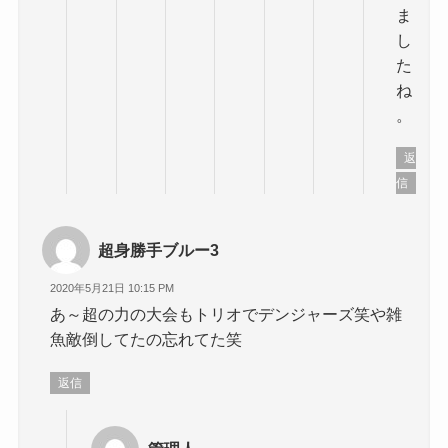
ま
し
た
ね
。
返
信
超身勝手ブルー3
2020年5月21日 10:15 PM
あ～超の力の大会もトリオでデンジャーズ笑や雑
魚敵倒してたの忘れてた笑
返信