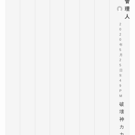
管
理
人
2
0
2
0
年
5
月
2
5
日
9:
4
9
P
M
破
壊
神
カ
カ