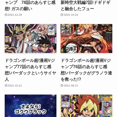
ャンプ 78話のあらすじ感
新時空大戦編7話!ドギドギ
想! ガスの願い
と融合したフュー
2021.12.29
2021.10.24
ドラゴンボール超!漫画Vジ
ドラゴンボール超!漫画Vジ
ャンプ77話のあらすじ感
ャンプ76話のあらすじ感
想!バーダックというサイヤ
想!バーダックがグラノラ達
人
を救った!?
2021.10.21
2021.09.21