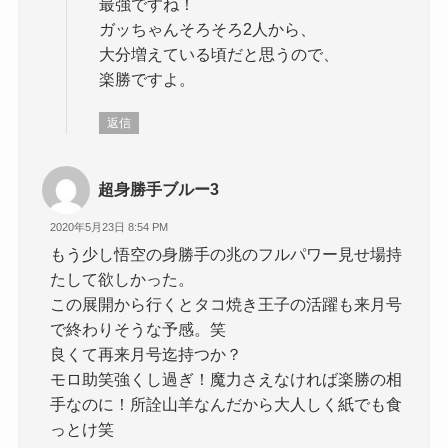
最強ですね！
ガッちゃんそろそろ2人から、
大分増えている頃だと思うので、
楽勝ですよ。
返信
超身勝手ブルー3
2020年5月23日 8:54 PM
もう少し悟空の身勝手の兆のフルパワー見せ場持
たして欲しかった。
この展開から行くとタコ焼き王子の活躍も来月号
で終わりそうな予感。笑
良くて再来月号迄持つか？
モロ助笑強くし過ぎ！魔力さえなければ楽勝の相
手なのに！所詮山羊なんだから大人しく紙でも食
っとけ笑