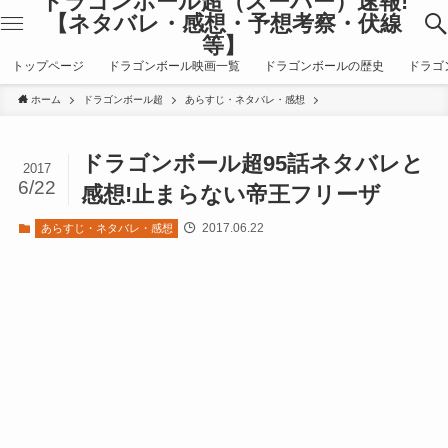
ドラゴンボール超（スーパー）速報!
【ネタバレ・感想・予想考察・伏線
等】
トップページ
ドラゴンボール映画一覧
ドラゴンボールの歴史
ドラゴ
ホーム
ドラゴンボール超
あらすじ・ネタバレ・感想
ドラゴンボール超95話ネタバレと
2017
6/22
感想!止まらない帝王フリーザ
2017.06.22
あらすじ・ネタバレ・感想