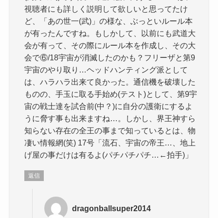
視聴者にも詳しく説明して欲しいと思ってたけ
ど、「あの世一(武)」の様な、ぶっといルール本
が有ったんですね。もしかして、以前にも武道大
会が有って、その際にルール本を作成し、その大
会で⑥/18宇宙が消滅したのかも？フリーザと第9
宇宙のやり取り…ヘッドハンティング派として
は、ハラハラ出来て良かった。通信機を破壊した
ものの、手玉に取る手始め(テスト)として、第9宇
宙の戦士達を試合前(中？)に自分の護衛にするよ
うに脅す事も出来ますね…。しかし、界王神すら
知らない存在の全王の事まで知っているとは、物
凄い情報網(笑) 17号「流石、宇宙の帝王…、地上
げ屋の事だけは有るよ(パチパチパチ…←拍手)」
返信
dragonballsuper2014