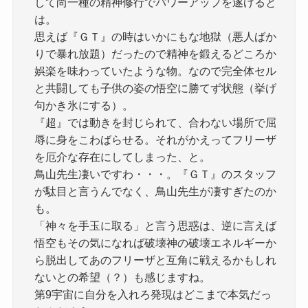
して尚一種の精神修行でパワーアップを遂げると
は。
思えば『ＧＴ』の時はいかにもな地獄（悪人ばか
りで暴れ放題）だったので精神を鍛えるどころか
娯楽を味わっていたような物。なので完全体セル
と共闘しても子供の姿の悟空に勝てず状態（挙げ
句かき氷にする）。
『超』では動きを封じられて、合わない場所で屈
辱に身をこわばらせる。それがかえってフリーザ
を厄介な存在にしてしまった、と。
鳥山先生凄いですわ・・・。『ＧＴ』のスタッフ
が駄目と言うんでなく、鳥山先生が凄すぎたのか
も。
「神々を手玉に取る」と言う思惑は、逆に言えば
悟空もその気になれば破壊神の破壊エネルギーか
ら脱出してあのフリーザと互角に戦えるかもしれ
ないとの希望（？）も感じますね。
第9宇宙に自分を入れろ発現はどこまで本気だっ