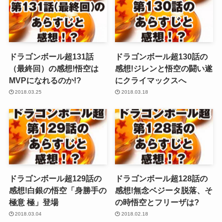
ドラゴンボール超131話
ドラゴンボール超130話の
（最終回）の感想!悟空は
感想!ジレンと悟空の闘い遂
MVPになれるのか!?
にクライマックスへ
2018.03.25
2018.03.18
ドラゴンボール超129話の
ドラゴンボール超128話の
感想!白銀の悟空「身勝手の
感想!無念ベジータ脱落、そ
極意 極」登場
の時悟空とフリーザは?
2018.03.04
2018.02.18