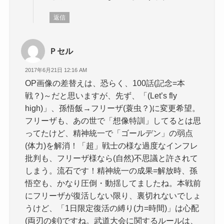
返信
Ｐセル
2017年6月21日 12:16 AM
OP画像の差替えは、恐らく、100話(記念=本
戦？)～だと思いますが、先ず、「(Let’s fly
high)」、孫悟飯→フリーザ(蓑虫？)に変更希望。
フリーザも、あの世で「想像特訓」してるとは思
ってたけど、精神統一で「ゴールデン」の弱点
(体力)を解消！「超」戦士の様な過度なインフレ
批判も、フリーザ様なら(自然)不思議と許されて
しまう。流石です！精神統一の成果=解放時、孫
悟空も、かなり圧倒・動揺してましたね。本戦前
にフリーザが復活しない限り、裏切れないでしょ
うけど、「1日限定復活の縛り(力=時間)」は心配
(両刃の剣)ですね。武道大会に関するルールは、