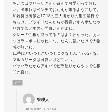
あいつはフリーザさんが遊んで可愛がって欲し
い。出来ればベンチでお迎えが来るようにして。
加齢臭は御飯と17 18の三人掛かりの集団暴行で
おっけ。プライドなんたらが得意とする卑怯なや
り方で落とすのが面白いんだよね。
グレーの性根が腐ってるのはよくわかった。あい
つはラスボスじゃね～な。たんに強いだけで大物
感が無いわ。
11番はどいつもこいつもロクなもんじゃね～な。
マルカリータは可愛いけどこいつ、
パッパラだからアキバでビラ配りからやって性根
叩き直せ。
返信
管理人
2017年10月20日 6:47 AM