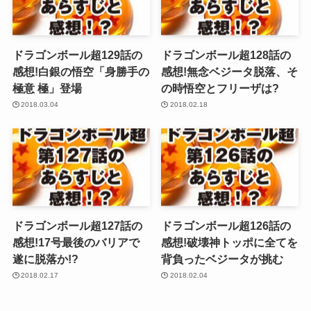
ドラゴンボール超129話の
ドラゴンボール超128話の
感想!白銀の悟空「身勝手の
感想!無念ベジータ脱落、そ
極意 極」登場
の時悟空とフリーザは?
2018.03.04
2018.02.18
ドラゴンボール超127話の
ドラゴンボール超126話の
感想!17号最後のバリアで
感想!破壊神トッポに全てを
遂に脱落か!?
背負ったベジータが挑む
2018.02.17
2018.02.04