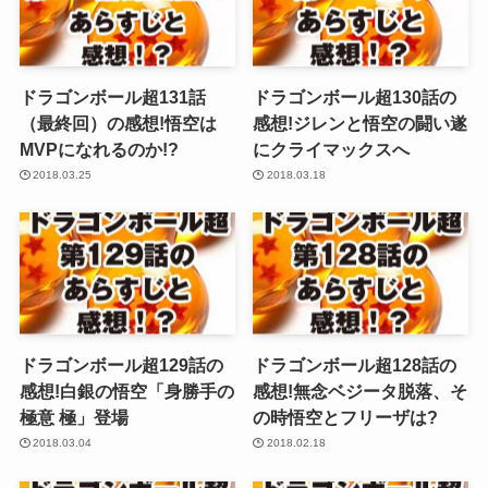
ドラゴンボール超131話
ドラゴンボール超130話の
（最終回）の感想!悟空は
感想!ジレンと悟空の闘い遂
MVPになれるのか!?
にクライマックスへ
2018.03.25
2018.03.18
ドラゴンボール超129話の
ドラゴンボール超128話の
感想!白銀の悟空「身勝手の
感想!無念ベジータ脱落、そ
極意 極」登場
の時悟空とフリーザは?
2018.03.04
2018.02.18