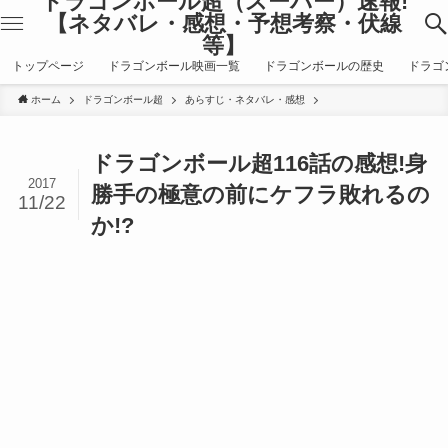
ドラゴンボール超（スーパー）速報!
【ネタバレ・感想・予想考察・伏線
等】
トップページ
ドラゴンボール映画一覧
ドラゴンボールの歴史
ドラゴ
ホーム
ドラゴンボール超
あらすじ・ネタバレ・感想
ドラゴンボール超116話の感想!身
2017
勝手の極意の前にケフラ敗れるの
11/22
か!?