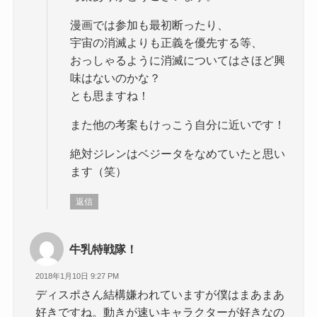
漫画では参加も最初断ったり、
宇宙の消滅よりも正義を優先する等、
おっしゃるように消滅についてはさほど興
味はないのかな？
とも思ますね！
また他の考案もけっこう自分に近いです！
絶対ジレンはベジータをなめていたと思い
ます（笑）
返信
牛乳特戦隊！
2018年1月10日 9:27 PM
ディスポさん結構嫌われていますが僕はまあまあ
好きですね。動きが速いキャラクターが好きなの