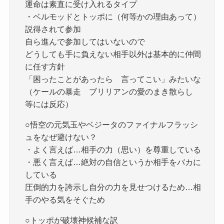
運命は素直に受け入れるタイプ
・ベルモッドとトッポに（何等かの理由あって）
説得されて参加
自ら進んで参加してはいないので
どうしても手に負えない相手以外は基本的に仲間
に任す方針
「困ったことがあったら 言ってこい」みたいな
（ケールの暴走 ブリリアンの愛のまき散らし
等には反応）
○悟空の元気玉やベジータのファイナルフラッシ
ュをなぜ避けない？
・よく言えば…相手の力（思い）を尊重している
・悪く言えば…絶対の自信というか相手をバカに
している
圧倒的力を誇示し自分の力を見せつけるため…相
手のやる気をそぐため
○トッポが破壊神候補な訳