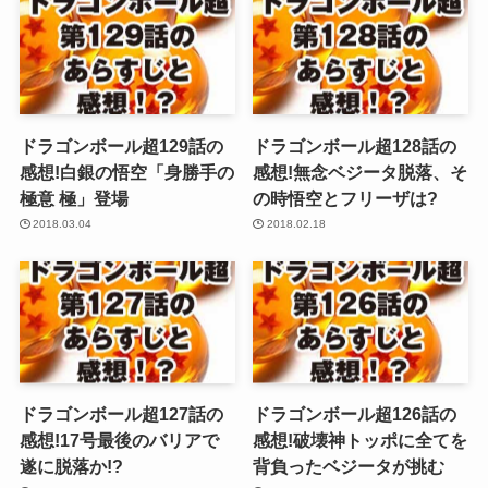
ドラゴンボール超129話の
ドラゴンボール超128話の
感想!白銀の悟空「身勝手の
感想!無念ベジータ脱落、そ
極意 極」登場
の時悟空とフリーザは?
2018.03.04
2018.02.18
ドラゴンボール超127話の
ドラゴンボール超126話の
感想!17号最後のバリアで
感想!破壊神トッポに全てを
遂に脱落か!?
背負ったベジータが挑む