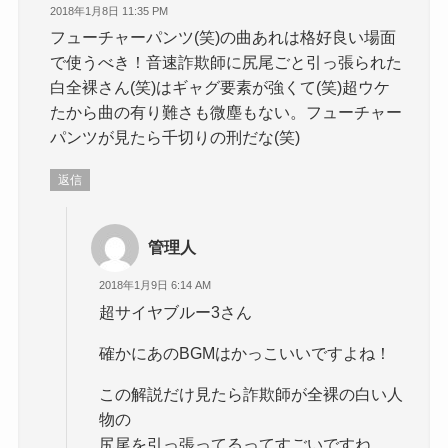
2018年1月8日 11:35 PM
フューチャーパンツ(笑)の曲あれは格好良い場面
で使うべき！音速詐欺師に尻尾ごと引っ張られた
白全裸さん(笑)はギャグ要素が強くて(笑)超ウケ
たから曲の有り難さも微塵もない。フューチャー
パンツが見たら千切りの刑だな(笑)
返信
管理人
2018年1月9日 6:14 AM
超サイヤブルー3さん
確かにあのBGMはかっこいいですよね！
この解説だけ見たら詐欺師が全裸の白い人
物の
尻尾を引っ張ってるってすごいですね