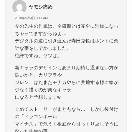
ヤモシ痛め
2018年5月4日 3:11 AM
今の先生の作風は、全盛期とは完全に別物になっ
ちゃってますからねぇ…
デジタルの道に引き込んだ寺田克也はホントに余
計な事をしでかしました。
絶許ですね、ヤツは。
新キャラのデザインもあまり期待し過ぎない方が
良いかと。カリフラや
ジレン、はたまたモナカやらに共通する様に線が
少なく描くのが楽なキャラ
になると予想しますw
せめてストーリーがまともなら… しかし後付け
の「ドラゴンボール
マイナス」で危うく根底から引っくり返しそうに
なった先生の事、