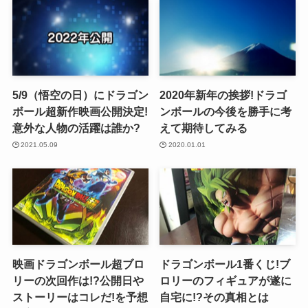
5/9（悟空の日）にドラゴン
2020年新年の挨拶!ドラゴ
ボール超新作映画公開決定!
ンボールの今後を勝手に考
意外な人物の活躍は誰か?
えて期待してみる
2021.05.09
2020.01.01
映画ドラゴンボール超ブロ
ドラゴンボール1番くじ!ブ
リーの次回作は!?公開日や
ロリーのフィギュアが遂に
ストーリーはコレだ!を予想
自宅に!?その真相とは