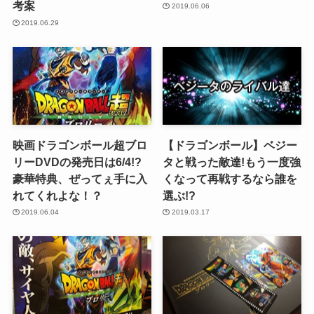
考案
2019.06.06
2019.06.29
映画ドラゴンボール超ブロ
【ドラゴンボール】ベジー
リーDVDの発売日は6/4!?
タと戦った敵達!もう一度強
豪華特典、ぜってぇ手に入
くなって再戦するなら誰を
れてくれよな！？
選ぶ!?
2019.06.04
2019.03.17