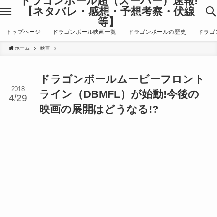
ドラゴンボール超（スーパー）速報!
【ネタバレ・感想・予想考察・伏線
等】
トップページ
ドラゴンボール映画一覧
ドラゴンボールの歴史
ドラゴ
ホーム
映画
ドラゴンボールムービーフロント
2018
ライン（DBMFL）が始動!今後の
4/29
映画の展開はどうなる!?