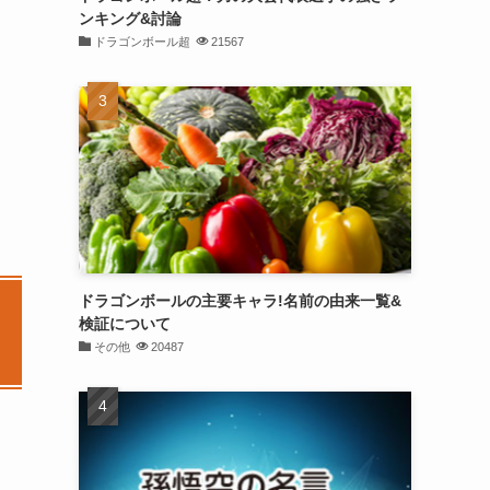
ンキング&討論
ドラゴンボール超
21567
ドラゴンボールの主要キャラ!名前の由来一覧&
検証について
その他
20487
す