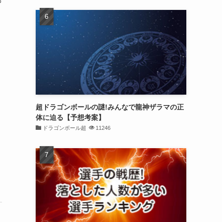
部
超ドラゴンボールの謎!みんなで龍神ザラマの正
体に迫る【予想考案】
ドラゴンボール超
11246