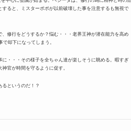
飯を中心に会議が始まる。ベジータは、修行の為に精神と時の
とすると、ミスターポポが以前破壊した事を注意するも無視で
で、修行をどうするか？悩む・・・老界王神が潜在能力を高め
事で却下になってしまう。
事に・・・その様子を全ちゃん達が楽しそうに眺める。暇すぎ
大神官が時間を守るように促す。
あるというのだ！？