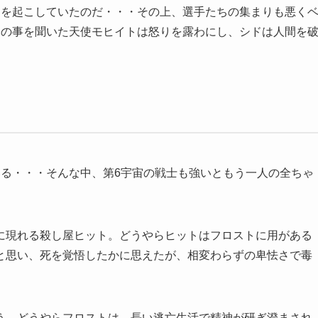
逆を起こしていたのだ・・・その上、選手たちの集まりも悪く
その事を聞いた天使モヒイトは怒りを露わにし、シドは人間を
いる・・・そんな中、第6宇宙の戦士も強いともう一人の全ちゃ
に現れる殺し屋ヒット。どうやらヒットはフロストに用がある
と思い、死を覚悟したかに思えたが、相変わらずの卑怯さで毒
う。どうやらフロストは、長い逃亡生活で精神が研ぎ澄まされ